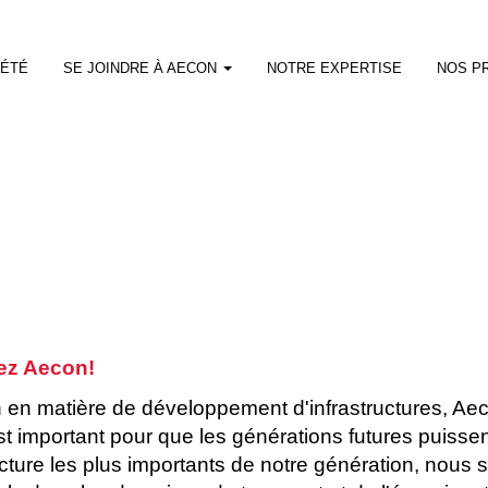
IÉTÉ
SE JOINDRE À AECON
NOTRE EXPERTISE
NOS P
hez Aecon!
n en matière de développement d'infrastructures, Aec
st important pour que les générations futures puiss
ucture les plus importants de notre génération, nous