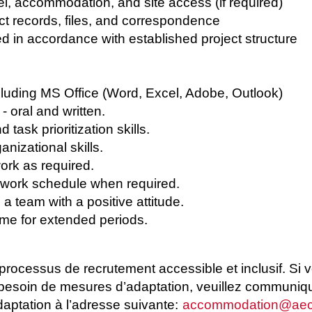
el, accommodation, and site access (if required)
ct records, files, and correspondence
 in accordance with established project structure
ncluding MS Office (Word, Excel, Adobe, Outlook)
- oral and written.
ask prioritization skills.
nizational skills.
work as required.
e work schedule when required.
 a team with a positive attitude.
ome for extended periods.
rocessus de recrutement accessible et inclusif. Si
 besoin de mesures d’adaptation, veuillez communiq
ptation à l’adresse suivante:
accommodation@ae