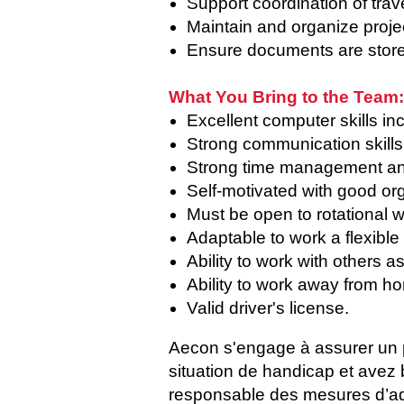
Support coordination of trav
Maintain and organize proje
Ensure documents are stored
What You Bring to the Team:
Excellent computer skills i
Strong communication skills 
Strong time management and t
Self-motivated with good orga
Must be open to rotational 
Adaptable to work a flexibl
Ability to work with others as
Ability to work away from h
Valid driver's license.
Aecon s'engage à assurer un p
situation de handicap et avez
responsable des mesures d’ada