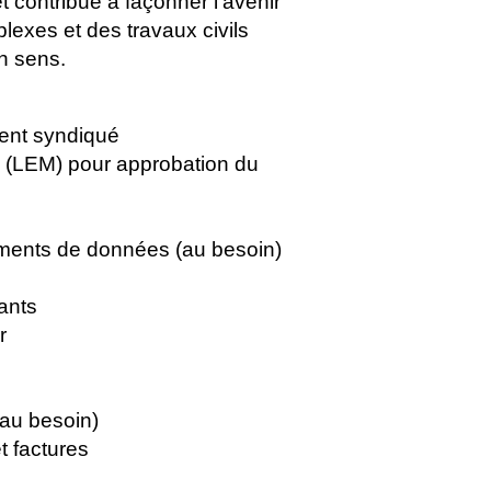
 contribue à façonner l’avenir
lexes et des travaux civils
on sens.
ent syndiqué
ux (LEM) pour approbation du
gements de données (au besoin)
tants
r
(au besoin)
t factures