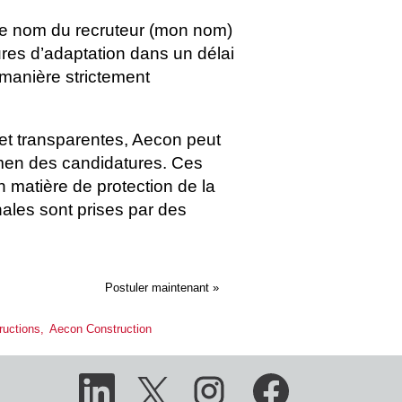
et le nom du recruteur (mon nom)
res d’adaptation dans un délai
 manière strictement
et transparentes, Aecon peut
’examen des candidatures. Ces
n matière de protection de la
inales sont prises par des
Postuler maintenant »
uctions,
Aecon Construction
S
S
S
S
’
’
’
’
o
o
o