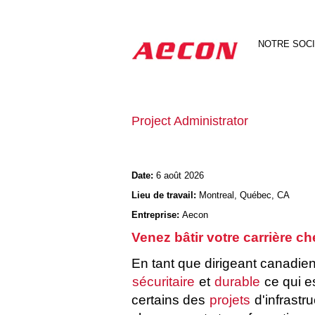
Rechercher par mot-clé
NOTRE SOC
Afficher plus d’options
Project Administrator
Date:
6 août 2026
Lieu de travail:
Montreal, Québec, CA
Entreprise:
Aecon
Venez bâtir votre carrière c
En tant que dirigeant canadie
sécuritaire
et
durable
ce qui e
certains des
projets
d'infrastr